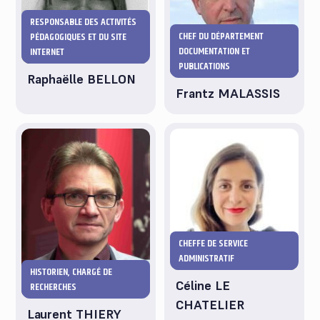
RESPONSABLE DES ACTIVITÉS
CHEF DU DÉPARTEMENT
PÉDAGOGIQUES ET DU SITE
DOCUMENTATION ET
INTERNET
PUBLICATIONS
Raphaëlle BELLON
Frantz MALASSIS
CHEFFE DE SERVICE
ADMINISTRATIF
HISTORIEN, CHARGÉ DE
Céline LE
RECHERCHES
CHATELIER
Laurent THIERY