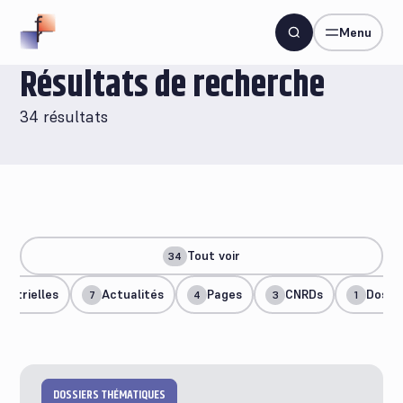
Menu
Résultats de recherche
34 résultats
Tout voir
34
estrielles
Actualités
Pages
CNRDs
Dossi
7
4
3
1
DOSSIERS THÉMATIQUES